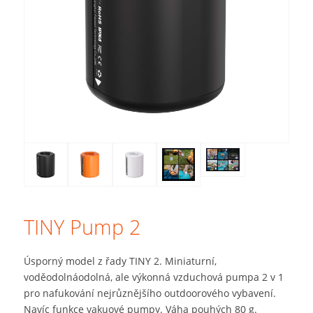
TINY Pump 2
Úsporný model z řady TINY 2. Miniaturní,
voděodolnáodolná, ale výkonná vzduchová pumpa 2 v 1
pro nafukování nejrůznějšího outdoorového vybavení.
Navíc funkce vakuové pumpy. Váha pouhých 80 g.