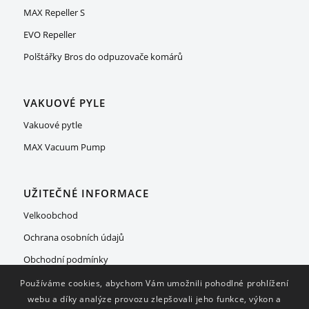
MAX Repeller S
EVO Repeller
Polštářky Bros do odpuzovače komárů
VAKUOVÉ PYLE
Vakuové pytle
MAX Vacuum Pump
UŽITEČNÉ INFORMACE
Velkoobchod
Ochrana osobních údajů
Obchodní podmínky
Používáme cookies, abychom Vám umožnili pohodlné prohlížení
webu a díky analýze provozu zlepšovali jeho funkce, výkon a