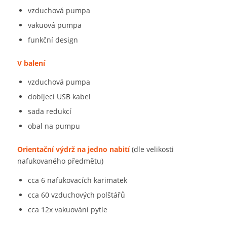
vzduchová pumpa
vakuová pumpa
funkční design
V balení
vzduchová pumpa
dobíjecí USB kabel
sada redukcí
obal na pumpu
Orientační výdrž na jedno nabití
(dle velikosti
nafukovaného předmětu)
cca 6 nafukovacích karimatek
cca 60 vzduchových polštářů
cca 12x vakuování pytle