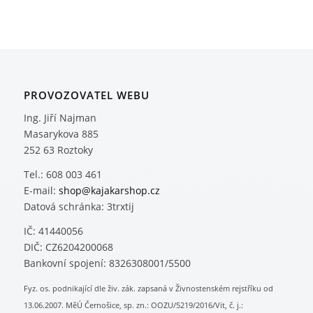
PROVOZOVATEL WEBU
Ing. Jiří Najman
Masarykova 885
252 63 Roztoky
Tel.: 608 003 461
E-mail:
shop@kajakarshop.cz
Datová schránka: 3trxtij
IČ: 41440056
DIČ: CZ6204200068
Bankovní spojení: 8326308001/5500
Fyz. os. podnikající dle živ. zák. zapsaná v Živnostenském rejstříku od
13.06.2007. MěÚ Černošice, sp. zn.: OOZU/5219/2016/Vit, č. j.: