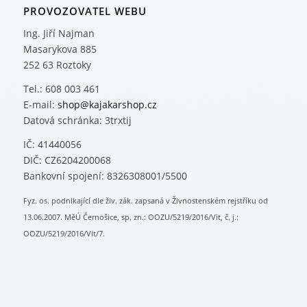
PROVOZOVATEL WEBU
Ing. Jiří Najman
Masarykova 885
252 63 Roztoky
Tel.: 608 003 461
E-mail:
shop@kajakarshop.cz
Datová schránka: 3trxtij
IČ: 41440056
DIČ: CZ6204200068
Bankovní spojení: 8326308001/5500
Fyz. os. podnikající dle živ. zák. zapsaná v Živnostenském rejstříku od
13.06.2007. MěÚ Černošice, sp. zn.: OOZU/5219/2016/Vit, č. j.:
OOZU/5219/2016/Vit/7.